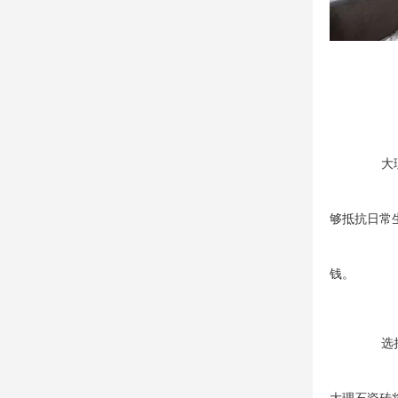
大
够抵抗日常
钱。
选
大理石瓷砖