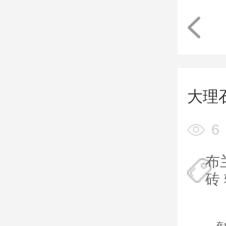
大理
6
布
砖
在