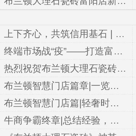
布兰顿大理石瓷砖富阳店新店盛大开业，轻奢时尚风焕新江南国际商城
上下齐心，共筑信用基石 | 布兰顿连续三年蝉联“广东省守合同重信用企业”荣誉称号
终端市场战“疫”——打造富有营销力的店面环境
热烈祝贺布兰顿大理石瓷砖云南永仁专卖店盛大开业！！！
布兰顿智慧门店篇章|一览无余的50㎡
布兰顿智慧门店篇|轻奢时尚的800㎡
牛商争霸终章|总结经验，重新启航，展望未来