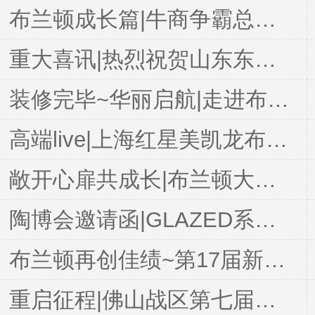
布兰顿成长篇|牛商争霸总结过去，着眼未来
重大喜讯|热烈祝贺山东东营区域成功签约加盟布兰顿大理石瓷砖!
装修完毕~华丽启航|走进布兰顿山东东营专卖店
高端live|上海红星美凯龙布兰顿大理石瓷砖专卖店正式启动
敞开心扉共成长|布兰顿大理石瓷砖牛商禅城分会“扒皮”服务活动圆满结束
陶博会邀请函|GLAZED系列900x1800mm大理石岩板新品上市，与您相约华夏陶瓷城
布兰顿再创佳绩~第17届新锐榜斩获【年度产品优秀奖】
重启征程|佛山战区第七届牛商争霸赛正式启动！！！