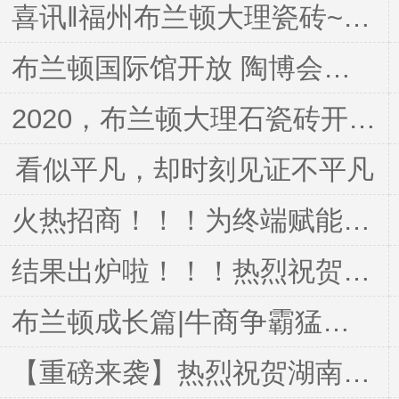
喜讯‖福州布兰顿大理瓷砖~百相家居馆盛大开业
布兰顿国际馆开放 陶博会不得不看的新风潮
2020，布兰顿大理石瓷砖开启直播之路带你深入探讨如何终端破局
看似平凡，却时刻见证不平凡
火热招商！！！为终端赋能广东区域第一弹圆满成功
结果出炉啦！！！热烈祝贺布兰顿大理石瓷砖罗伟乐总经理荣获佛山赛区“十大牛商”荣誉称号
布兰顿成长篇|牛商争霸猛虎队扒皮第一弹
【重磅来袭】热烈祝贺湖南永州区域成功加盟签约!