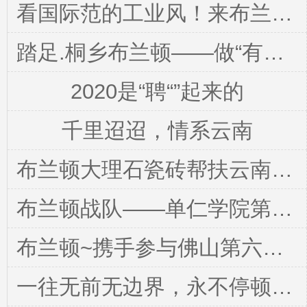
看国际范的工业风！来布兰顿大理石瓷砖展厅！
踏足.桐乡布兰顿——做“有态度”的大理石瓷砖
2020是“聘“”起来的
千里迢迢，情系云南
布兰顿大理石瓷砖帮扶云南曲靖终端活动圆满成功
布兰顿战队——单仁学院第73届线上培训课程圆满结束
布兰顿~携手参与佛山第六届牛商争霸赛启动大会
一往无前无边界，永不停顿布兰顿~只做最好的大理石瓷砖