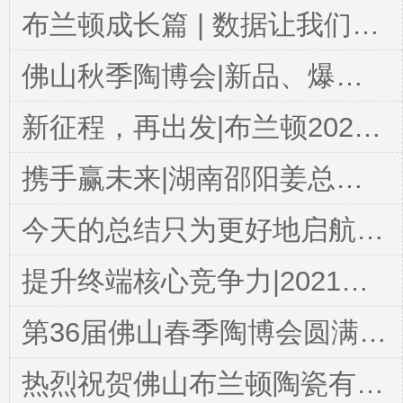
布兰顿成长篇 | 数据让我们集思广益，分享让我们共同成长
佛山秋季陶博会|新品、爆品、新展示、新模式~布兰顿让你不虚此行！
新征程，再出发|布兰顿2020年度总结表彰大会
携手赢未来|湖南邵阳姜总、杨总三次考察市场终选布兰顿
今天的总结只为更好地启航|布兰顿大理石瓷砖月度启动大会圆满结束
提升终端核心竞争力|2021洛阳区域终端培训第一期圆满落下帷幕
第36届佛山春季陶博会圆满落幕|布兰顿继续绽放光彩
热烈祝贺佛山布兰顿陶瓷有限公司连续六年荣获“守合同重信用企业”称号！！！