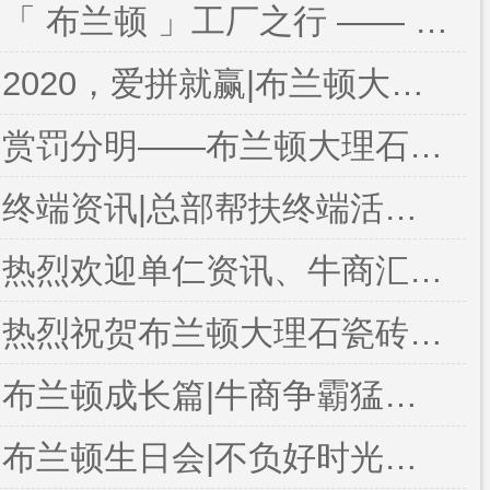
「 布兰顿 」工厂之行 —— 见证至优品质
2020，爱拼就赢|布兰顿大理石瓷砖华南区域经销商培训完美结束
赏罚分明——布兰顿大理石瓷砖时刻警醒自己
终端资讯|总部帮扶终端活动提前蓄力，打造销售铁军
热烈欢迎单仁资讯、牛商汇领导莅临布兰顿大理石瓷砖参观指导！！！
热烈祝贺布兰顿大理石瓷砖罗伟乐总经理荣获C级扒皮师！！！
布兰顿成长篇|牛商争霸猛虎队扒皮第二弹
布兰顿生日会|不负好时光，因你更精彩！