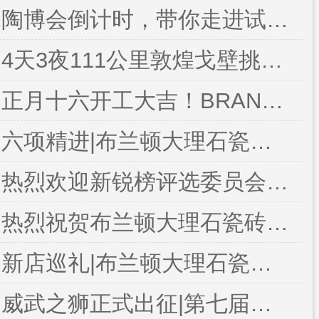
陶博会倒计时，带你走进试营业下的江阴专卖店
4天3夜111公里敦煌戈壁挑战赛~突破自我的心路历程
正月十六开工大吉！BRANDON祝大家2021身体健康！牛年大吉！生意兴隆！财源广进！
六项精进|布兰顿大理石瓷砖用“空巴”学习共成长
热烈欢迎新锐榜评选委员会专家评委莅临布兰顿大理石瓷砖!!!
热烈祝贺布兰顿大理石瓷砖罗伟乐总经理荣获第12届电子商务十大牛商《全国十大牛商》称号！！！
新店巡礼|布兰顿大理石瓷砖洛阳栾川专卖店盛大启航
威武之狮正式出征|第七届牛商争霸赛内部启动大会在布兰顿总部成功举办