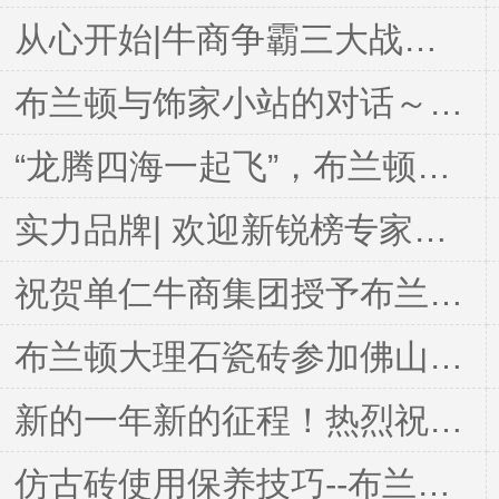
从心开始|牛商争霸三大战队齐聚学习共成长
布兰顿与饰家小站的对话～带大家走进布兰顿大理石瓷砖
“龙腾四海一起飞”，布兰顿大理石瓷砖全国经销商开工直播培训会圆满结束
实力品牌| 欢迎新锐榜专家团队莅临布兰顿大理石瓷砖考察指导
祝贺单仁牛商集团授予布兰顿大理石瓷砖“短视频直播培训基地”称号
布兰顿大理石瓷砖参加佛山牛商争霸赛启动仪式~为荣誉而战
新的一年新的征程！热烈祝贺宁夏灵武市王总加入布兰顿大家庭！
仿古砖使用保养技巧--布兰顿仿古砖