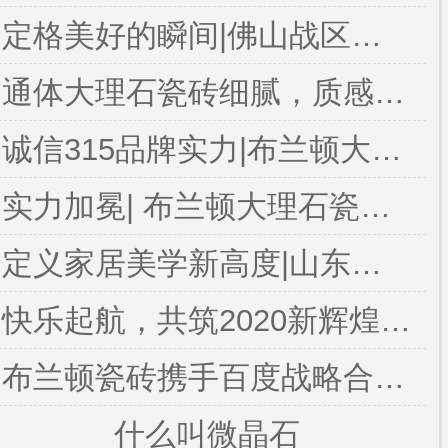
定格美好的瞬间|佛山战区第七届牛商争霸赛雄狮队终段学习会圆满结束
通体大理石瓷砖细腻，质感柔和
诚信315品牌实力|布兰顿大理石瓷砖荣获2024佛山陶瓷行业百家放心消费承诺品牌
实力加冕| 布兰顿大理石瓷砖荣获新锐榜“年度影响力品牌”金奖
定义家居美学新高度|山东枣庄布兰顿大理石瓷砖盛大开业
快乐起航，共筑2020新辉煌|布兰顿厦门圆梦之旅
布兰顿瓷砖携手百度战略合作伙伴
什么叫微晶石