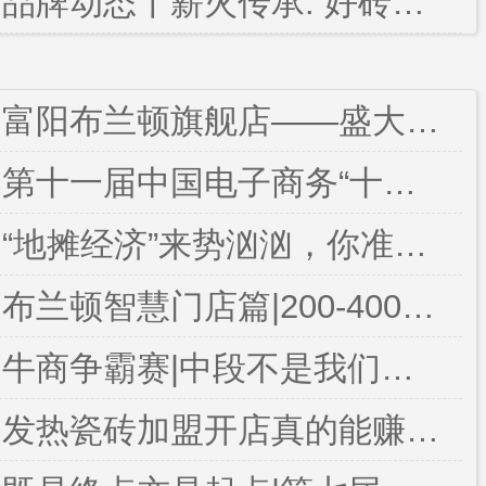
品牌动态丨薪火传承. 好砖不断 ——布兰顿大理石瓷砖新兴生产基地点火圆满成功
富阳布兰顿旗舰店——盛大开业
第十一届中国电子商务“十大牛商”评选线上路演，布兰顿大理石瓷砖继续绽放光彩
“地摊经济”来势汹汹，你准备好你的瓷砖地摊了吗？
布兰顿智慧门店篇|200-400㎡的迷你豪华间
牛商争霸赛|中段不是我们停下来的理由，而是我们迎接新挑战的开始
发热瓷砖加盟开店真的能赚钱吗？