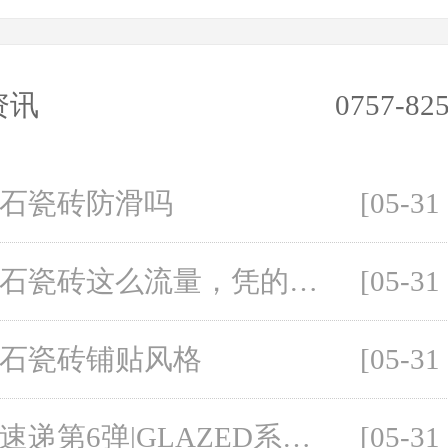
资讯
0757-82
石瓷砖防滑吗
[05-31
大理石瓷砖这么流量，凭的是什么？
[05-31
石瓷砖铺贴风格
[05-31
新品速递第6弹|GLAZED系列900x1800mm巴比伦灰【演绎浓厚的历史文化精髓】
[05-31