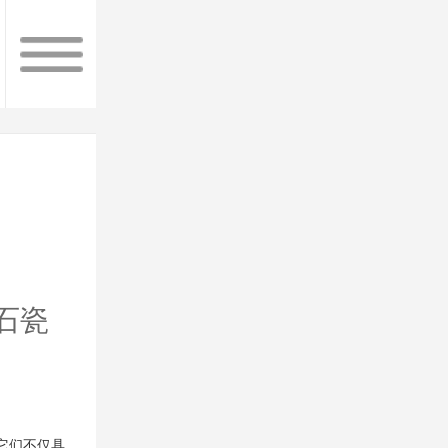
石瓷
它们不仅具