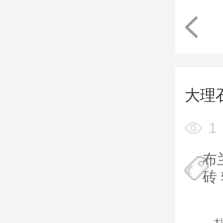
大理
1
布
砖
大