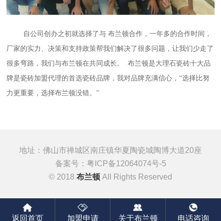
自公司创办之初就选择了与 布兰顿合作，一年多的合作时间，
厂家的实力、决策和支持政策帮我们解决了很多问题，让我们少走了
很多弯路，我们与布兰顿在共同成长。
布兰顿是大理石瓷砖十大品
牌是瓷砖加盟代理的首选瓷砖品牌，
我对品牌充满信心，“选择比努
力更重要，选择布兰顿没错。”
地址：佛山市禅城区南庄镇华夏陶瓷城陶博大道20座
备案号：
粤ICP备12064074号-5
© 2018
布兰顿
All Rights Reserved
返回首页
加盟申请
关于布兰顿
电话咨询