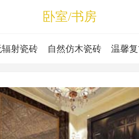
卧室/书房
无辐射瓷砖
自然仿木瓷砖
温馨复