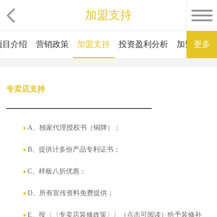
加盟支持
项目介绍
营销政策
加盟支持
投资盈利分析
加盟资格
更多
专卖店支持
A、独家代理授权书（铜牌）；
●
B、提供计多份产品专利证书；
●
C、样板八折优惠；
●
D、所有宣传资料免费提供；
●
E、按〈〈专卖店装修政策〉〉（点击可阅读）给予装修补
●