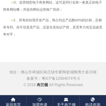
送营销型电子商务网站，这可是同行业第一家真正的电子
D、
●
商务网站噢；并提供网站运营推广培训
；
所有的自我开发产品，将占到总产品数
60%
的比例，且都
E、
●
有专利。你不但是卖产品，还是在卖知识产权，其竞争力肯定远超竞
争对手
；
地址：佛山市禅城区南庄镇华夏陶瓷城陶博大道20座
备案号：
粤ICP备12064074号-5
© 2018
布兰顿
All Rights Reserved
返回首页
加盟申请
关于布兰顿
电话咨询